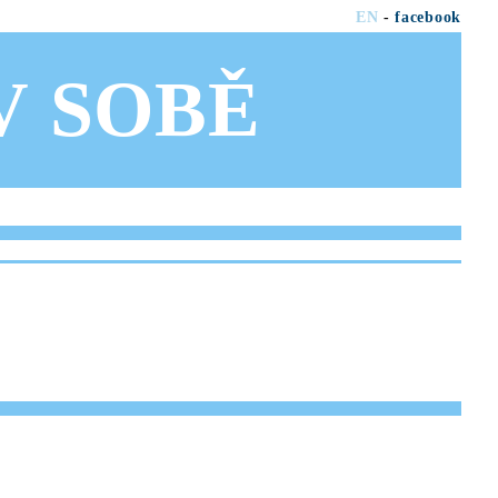
EN
-
facebook
OV SOBĚ