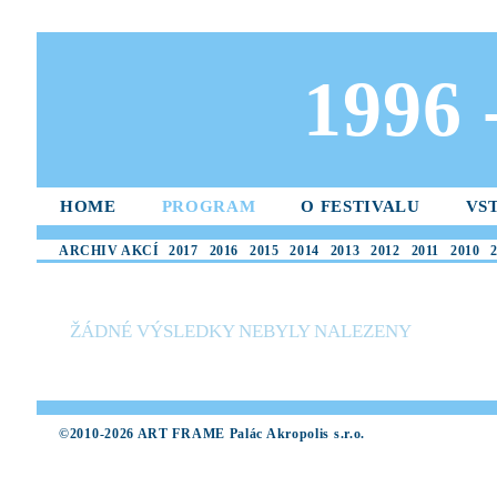
1996
HOME
PROGRAM
O FESTIVALU
VS
ARCHIV AKCÍ
2017
2016
2015
2014
2013
2012
2011
2010
ŽÁDNÉ VÝSLEDKY NEBYLY NALEZENY
©2010-2026 ART FRAME Palác Akropolis s.r.o.