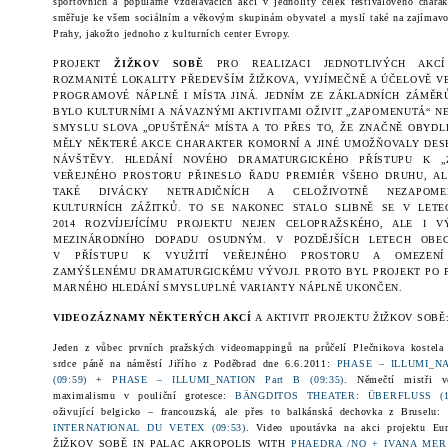
sportovních a populárně vzdělávacích akcí v jednolitý celek festivalového charak
směřuje ke všem sociálním a věkovým skupinám obyvatel a myslí také na zajímavou
Prahy, jakožto jednoho z kulturních center Evropy.
PROJEKT
ŽIŽKOV SOBĚ
PRO REALIZACI JEDNOTLIVÝCH AKCÍ
ROZMANITÉ LOKALITY PŘEDEVŠÍM ŽIŽKOVA, VYJÍMEČNĚ A ÚČELOVĚ V
PROGRAMOVÉ NÁPLNĚ I MÍSTA JINÁ. JEDNÍM ZE ZÁKLADNÍCH ZÁMĚR
BYLO KULTURNÍMI A NÁVAZNÝMI AKTIVITAMI OŽIVIT „ZAPOMENUTÁ“ N
SMYSLU SLOVA „OPUŠTĚNÁ“ MÍSTA A TO PŘES TO, ŽE ZNAČNĚ OBYDL
MĚLY NĚKTERÉ AKCE CHARAKTER KOMORNÍ A JINÉ UMOŽŇOVALY DESE
NÁVŠTĚVY. HLEDÁNÍ NOVÉHO DRAMATURGICKÉHO PŘÍSTUPU K „Z
VEŘEJNÉHO PROSTORU PŘINESLO ŘADU PREMIÉR VŠEHO DRUHU, A
TAKÉ DIVÁCKY NETRADIČNÍCH A CELOŽIVOTNĚ NEZAPOME
KULTURNÍCH
ZÁŽITK
Ů. TO SE NAKONEC STALO SLIBNĚ SE V LETE
2014 ROZVÍJEJÍCÍMU PROJEKTU NEJEN CELOPRAŽSKÉHO, ALE I 
MEZINÁRODNÍHO DOPADU OSUDNÝM. V POZDĚJŠÍCH LETECH OBE
V PŘÍSTUPU K VYUŽITÍ VEŘEJNÉHO PROSTORU A
OMEZENÍ
ZAMÝŠLENÉMU DRAMATURGICKÉMU VÝVOJI. PROTO BYL PROJEKT PO 
MARNÉHO HLEDÁNÍ
SMYSLUPLNÉ VARIANTY NÁPLNĚ UKONČEN.
VIDEOZÁZNAMY NĚKTERÝCH AKCÍ
A AKTIVIT PROJEKTU ŽIŽKOV SOBĚ
Jeden z vůbec prvních pražských videomappingů na průčelí Plečnikova kostela 
srdce páně na náměstí Jiřího z Poděbrad dne
6.6.2011
:
PHASE – ILLUMI_NA
(09:59)
+
PHASE – ILLUMI_NATION Part B (09:35)
. Němečtí mistři ve
maximalismu v pouliční grotesce:
BÄNGDITOS THEATER: ÜBERFLUSS (11
oživující belgicko – francouzská, ale přes to balkánská dechovka z Bruselu:
INTERNATIONAL DU VETEX (09:53)
. Video upoutávka na akci projektu Eur
ŽIŽKOV SOBĚ IN PALAC AKROPOLIS WITH
PHAEDRA /NO + IVANA MER /