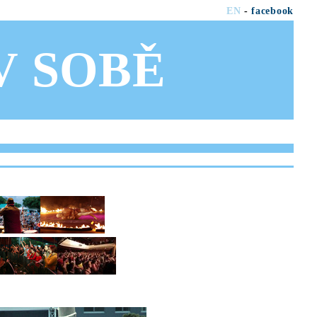
EN
-
facebook
OV SOBĚ