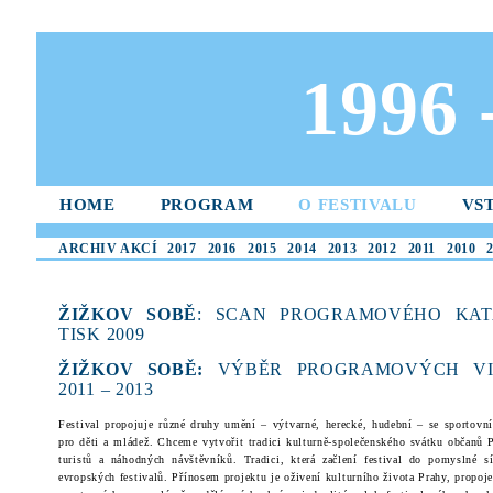
1996
HOME
PROGRAM
O FESTIVALU
VS
ARCHIV AKCÍ
2017
2016
2015
2014
2013
2012
2011
2010
ŽIŽKOV SOBĚ
: SCAN PROGRAMOVÉHO KAT
TISK 2009
ŽIŽKOV SOBĚ:
VÝBĚR PROGRAMOVÝCH VI
2011 – 2013
Festival propojuje různé druhy umění – výtvarné, herecké, hudební – se sportovn
pro děti a mládež. Chceme vytvořit tradici kulturně-společenského svátku občanů P
turistů a náhodných návštěvníků. Tradici, která začlení festival do pomyslné s
evropských festivalů. Přínosem projektu je oživení kulturního života Prahy, propoje