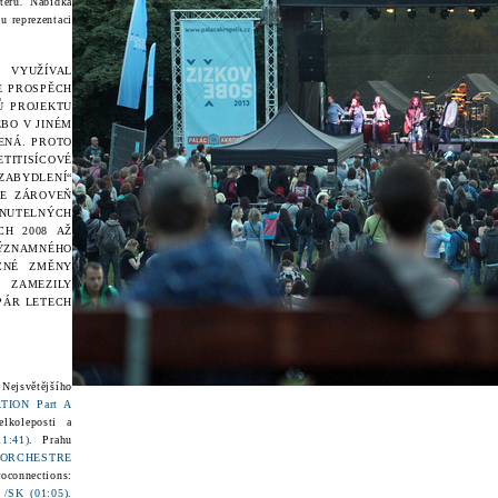
teru
.
Nabídka
 reprezentaci
 VYUŽÍVAL
E PROSPĚCH
Ů PROJEKTU
EBO V JINÉM
ENÁ. PROTO
TITISÍCOVÉ
ABYDLENÍ“
LE ZÁROVEŇ
NUTELNÝCH
CH 2008 AŽ
VÝZNAMNÉHO
CNÉ ZMĚNY
ZAMEZILY
PÁR LETECH
:
Nejsvětějšího
TION Part A
lkoleposti a
:41)
. Prahu
ORCHESTRE
oconnections:
SK (01:05)
.