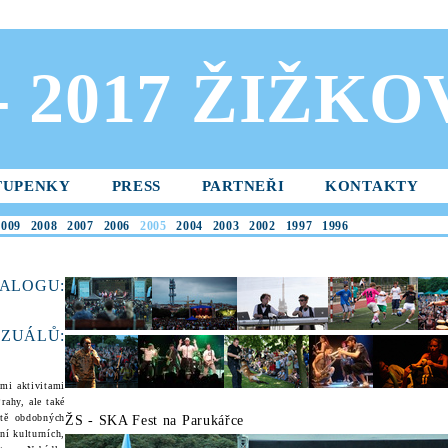
 - 2017 ŽIŽK
TUPENKY
PRESS
PARTNEŘI
KONTAKTY
2009
2008
2007
2006
2005
2004
2003
2002
1997
1996
ALOGU:
ZUÁL
Ů:
ími aktivitami
rahy, ale také
ítě obdobných
ŽS - SKA Fest na Parukářce
ní kulturních,