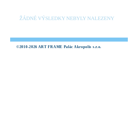
ŽÁDNÉ VÝSLEDKY NEBYLY NALEZENY
©2010-2026 ART FRAME Palác Akropolis s.r.o.