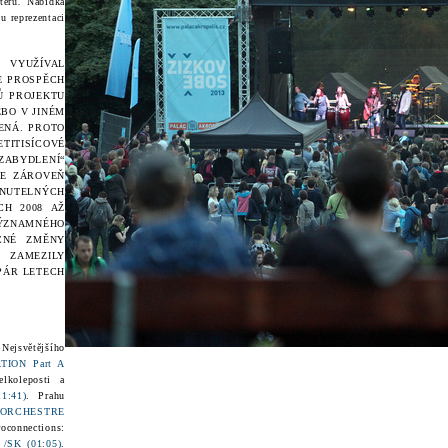
teru
.
Nabídka
 reprezentaci
 VYUŽÍVAL
E PROSPĚCH
Ů PROJEKTU
EBO V JINÉM
ENÁ. PROTO
TITISÍCOVÉ
ABYDLENÍ“
LE ZÁROVEŇ
NUTELNÝCH
CH 2008 AŽ
VÝZNAMNÉHO
CNÉ ZMĚNY
ZAMEZILY
PÁR LETECH
:
Nejsvětějšího
TION Part A
lkoleposti a
:41)
. Prahu
ORCHESTRE
oconnections:
SK (01:05)
.