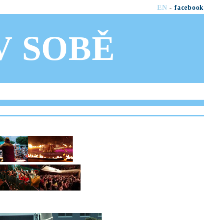
EN
-
facebook
OV SOBĚ