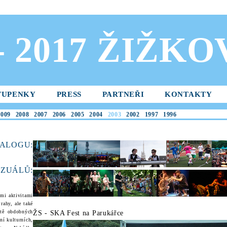
 - 2017 ŽIŽK
TUPENKY
PRESS
PARTNEŘI
KONTAKTY
2009
2008
2007
2006
2005
2004
2003
2002
1997
1996
ALOGU:
ZUÁL
Ů:
ími aktivitami
rahy, ale také
ítě obdobných
ŽS - SKA Fest na Parukářce
ní kulturních,