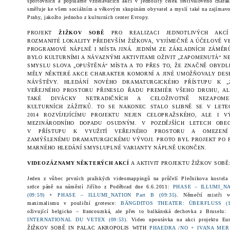
sportovních a populárně vzdělávacích akcí v jednolitý celek festivalového charak
směřuje ke všem sociálním a věkovým skupinám obyvatel a myslí také na zajímavou
Prahy, jakožto jednoho z kulturních center Evropy.
PROJEKT
ŽIŽKOV SOBĚ
PRO REALIZACI JEDNOTLIVÝCH AKCÍ
ROZMANITÉ LOKALITY PŘEDEVŠÍM ŽIŽKOVA, VYJÍMEČNĚ A ÚČELOVĚ V
PROGRAMOVÉ NÁPLNĚ I MÍSTA JINÁ. JEDNÍM ZE ZÁKLADNÍCH ZÁMĚR
BYLO KULTURNÍMI A NÁVAZNÝMI AKTIVITAMI OŽIVIT „ZAPOMENUTÁ“ N
SMYSLU SLOVA „OPUŠTĚNÁ“ MÍSTA A TO PŘES TO, ŽE ZNAČNĚ OBYDL
MĚLY NĚKTERÉ AKCE CHARAKTER KOMORNÍ A JINÉ UMOŽŇOVALY DESE
NÁVŠTĚVY. HLEDÁNÍ NOVÉHO DRAMATURGICKÉHO PŘÍSTUPU K „Z
VEŘEJNÉHO PROSTORU PŘINESLO ŘADU PREMIÉR VŠEHO DRUHU, A
TAKÉ DIVÁCKY NETRADIČNÍCH A CELOŽIVOTNĚ NEZAPOME
KULTURNÍCH
ZÁŽITK
Ů. TO SE NAKONEC STALO SLIBNĚ SE V LETE
2014 ROZVÍJEJÍCÍMU PROJEKTU NEJEN CELOPRAŽSKÉHO, ALE I 
MEZINÁRODNÍHO DOPADU OSUDNÝM. V POZDĚJŠÍCH LETECH OBE
V PŘÍSTUPU K VYUŽITÍ VEŘEJNÉHO PROSTORU A
OMEZENÍ
ZAMÝŠLENÉMU DRAMATURGICKÉMU VÝVOJI. PROTO BYL PROJEKT PO 
MARNÉHO HLEDÁNÍ
SMYSLUPLNÉ VARIANTY NÁPLNĚ UKONČEN.
VIDEOZÁZNAMY NĚKTERÝCH AKCÍ
A AKTIVIT PROJEKTU ŽIŽKOV SOBĚ
Jeden z vůbec prvních pražských videomappingů na průčelí Plečnikova kostela 
srdce páně na náměstí Jiřího z Poděbrad dne
6.6.2011
:
PHASE – ILLUMI_NA
(09:59)
+
PHASE – ILLUMI_NATION Part B (09:35)
. Němečtí mistři ve
maximalismu v pouliční grotesce:
BÄNGDITOS THEATER: ÜBERFLUSS (11
oživující belgicko – francouzská, ale přes to balkánská dechovka z Bruselu:
INTERNATIONAL DU VETEX (09:53)
. Video upoutávka na akci projektu Eur
ŽIŽKOV SOBĚ IN PALAC AKROPOLIS WITH
PHAEDRA /NO + IVANA MER /