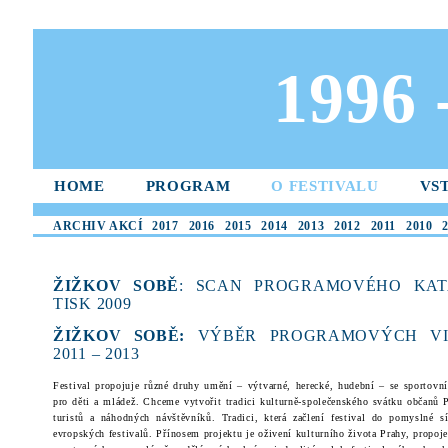
1996
HOME
PROGRAM
O FESTIVALU
VS
ARCHIV AKCÍ
2017
2016
2015
2014
2013
2012
2011
2010
ŽIŽKOV SOBĚ
: SCAN PROGRAMOVÉHO KAT
TISK 2009
ŽIŽKOV SOBĚ:
VÝBĚR PROGRAMOVÝCH VI
2011 – 2013
Festival propojuje různé druhy umění – výtvarné, herecké, hudební – se sportovn
pro děti a mládež. Chceme vytvořit tradici kulturně-společenského svátku občanů P
turistů a náhodných návštěvníků. Tradici, která začlení festival do pomyslné s
evropských festivalů. Přínosem projektu je oživení kulturního života Prahy, propoje