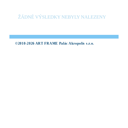
ŽÁDNÉ VÝSLEDKY NEBYLY NALEZENY
©2010-2026 ART FRAME Palác Akropolis s.r.o.