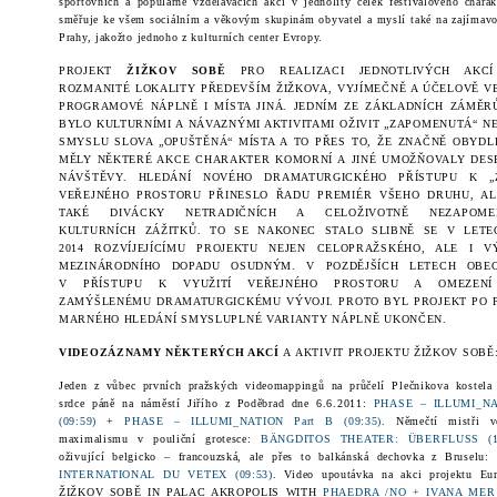
sportovních a populárně vzdělávacích akcí v jednolitý celek festivalového charak
směřuje ke všem sociálním a věkovým skupinám obyvatel a myslí také na zajímavou
Prahy, jakožto jednoho z kulturních center Evropy.
PROJEKT
ŽIŽKOV SOBĚ
PRO REALIZACI JEDNOTLIVÝCH AKCÍ
ROZMANITÉ LOKALITY PŘEDEVŠÍM ŽIŽKOVA, VYJÍMEČNĚ A ÚČELOVĚ V
PROGRAMOVÉ NÁPLNĚ I MÍSTA JINÁ. JEDNÍM ZE ZÁKLADNÍCH ZÁMĚR
BYLO KULTURNÍMI A NÁVAZNÝMI AKTIVITAMI OŽIVIT „ZAPOMENUTÁ“ N
SMYSLU SLOVA „OPUŠTĚNÁ“ MÍSTA A TO PŘES TO, ŽE ZNAČNĚ OBYDL
MĚLY NĚKTERÉ AKCE CHARAKTER KOMORNÍ A JINÉ UMOŽŇOVALY DESE
NÁVŠTĚVY. HLEDÁNÍ NOVÉHO DRAMATURGICKÉHO PŘÍSTUPU K „Z
VEŘEJNÉHO PROSTORU PŘINESLO ŘADU PREMIÉR VŠEHO DRUHU, A
TAKÉ DIVÁCKY NETRADIČNÍCH A CELOŽIVOTNĚ NEZAPOME
KULTURNÍCH
ZÁŽITK
Ů. TO SE NAKONEC STALO SLIBNĚ SE V LETE
2014 ROZVÍJEJÍCÍMU PROJEKTU NEJEN CELOPRAŽSKÉHO, ALE I 
MEZINÁRODNÍHO DOPADU OSUDNÝM. V POZDĚJŠÍCH LETECH OBE
V PŘÍSTUPU K VYUŽITÍ VEŘEJNÉHO PROSTORU A
OMEZENÍ
ZAMÝŠLENÉMU DRAMATURGICKÉMU VÝVOJI. PROTO BYL PROJEKT PO 
MARNÉHO HLEDÁNÍ
SMYSLUPLNÉ VARIANTY NÁPLNĚ UKONČEN.
VIDEOZÁZNAMY NĚKTERÝCH AKCÍ
A AKTIVIT PROJEKTU ŽIŽKOV SOBĚ
Jeden z vůbec prvních pražských videomappingů na průčelí Plečnikova kostela 
srdce páně na náměstí Jiřího z Poděbrad dne
6.6.2011
:
PHASE – ILLUMI_NA
(09:59)
+
PHASE – ILLUMI_NATION Part B (09:35)
. Němečtí mistři ve
maximalismu v pouliční grotesce:
BÄNGDITOS THEATER: ÜBERFLUSS (11
oživující belgicko – francouzská, ale přes to balkánská dechovka z Bruselu:
INTERNATIONAL DU VETEX (09:53)
. Video upoutávka na akci projektu Eur
ŽIŽKOV SOBĚ IN PALAC AKROPOLIS WITH
PHAEDRA /NO + IVANA MER /