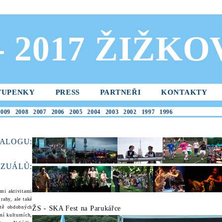
 - 2017 ŽIŽK
TUPENKY
PRESS
PARTNEŘI
KONTAKTY
2009
2008
2007
2006
2005
2004
2003
2002
1997
1996
ALOGU:
ZUÁL
Ů:
ími aktivitami
rahy, ale také
ítě obdobných
ŽS - SKA Fest na Parukářce
ní kulturních,