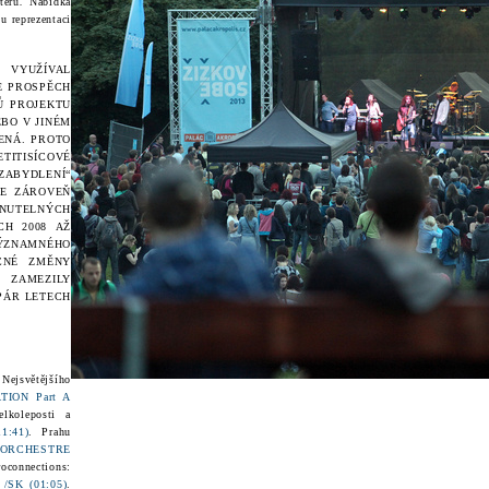
teru
.
Nabídka
 reprezentaci
 VYUŽÍVAL
E PROSPĚCH
Ů PROJEKTU
EBO V JINÉM
ENÁ. PROTO
TITISÍCOVÉ
ABYDLENÍ“
LE ZÁROVEŇ
NUTELNÝCH
CH 2008 AŽ
VÝZNAMNÉHO
CNÉ ZMĚNY
ZAMEZILY
PÁR LETECH
:
Nejsvětějšího
TION Part A
lkoleposti a
:41)
. Prahu
ORCHESTRE
oconnections:
SK (01:05)
.