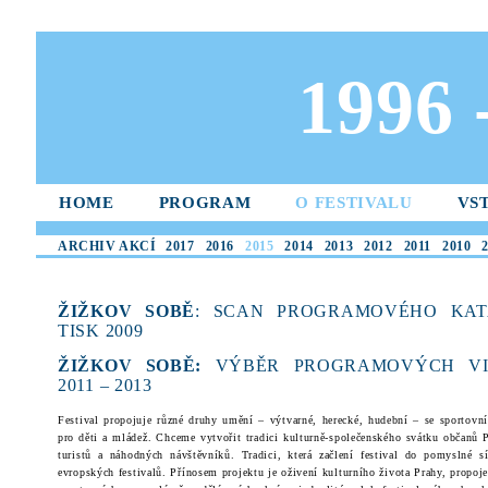
1996
HOME
PROGRAM
O FESTIVALU
VS
ARCHIV AKCÍ
2017
2016
2015
2014
2013
2012
2011
2010
ŽIŽKOV SOBĚ
: SCAN PROGRAMOVÉHO KAT
TISK 2009
ŽIŽKOV SOBĚ:
VÝBĚR PROGRAMOVÝCH VI
2011 – 2013
Festival propojuje různé druhy umění – výtvarné, herecké, hudební – se sportovn
pro děti a mládež. Chceme vytvořit tradici kulturně-společenského svátku občanů P
turistů a náhodných návštěvníků. Tradici, která začlení festival do pomyslné s
evropských festivalů. Přínosem projektu je oživení kulturního života Prahy, propoje