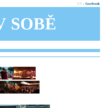
EN
-
facebook
OV SOBĚ