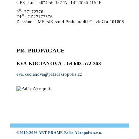
GPS: Loc: 50°4'56.137"N, 14°26'56.115"E
IČ: 27172376
DIČ: CZ27172376
Zapsáno – Městský soud Praha oddíl C, vložka 101808
PR, PROPAGACE
EVA KOCIÁNOVÁ
- tel 603 572 368
eva.kocianova@palacakropolis.cz
©2010-2026 ART FRAME Palác Akropolis s.r.o.