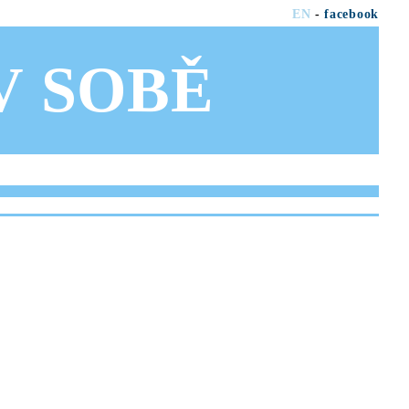
EN
-
facebook
OV SOBĚ