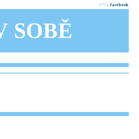
EN
-
facebook
OV SOBĚ