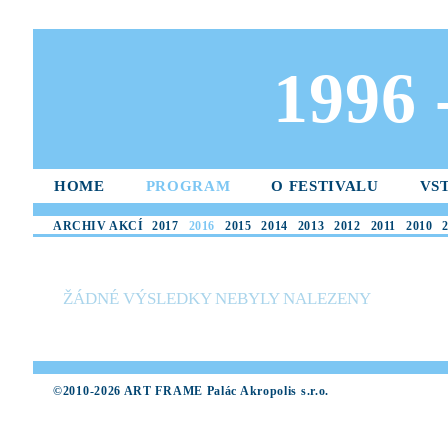
1996
HOME
PROGRAM
O FESTIVALU
VS
ARCHIV AKCÍ
2017
2016
2015
2014
2013
2012
2011
2010
ŽÁDNÉ VÝSLEDKY NEBYLY NALEZENY
©2010-2026 ART FRAME Palác Akropolis s.r.o.