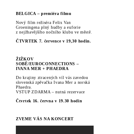
BELGICA – premiéra filmu
Nový film režiséra Felix Van
Groeningena plný hudby a euforie
z nejžhavějšího nočního klubu ve městě.
ČTVRTEK 7. července v 19,30 hodin.
ŽIŽKOV
SOBĚ/EUROCONNECTIONS –
IVANA MER + PHAEDRA
Do krajiny ztracených víl vás zavedou
slovenská zpěvačka Ivana Mer a norská
Phaedra.
VSTUP ZDARMA – nutná rezervace
Čtvrtek 16. června v 19.30 hodin
ZVEME VÁS NA KONCERT