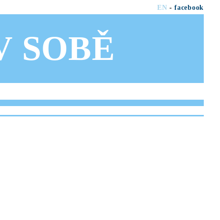
EN
-
facebook
OV SOBĚ