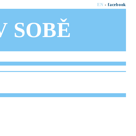
EN
-
facebook
OV SOBĚ