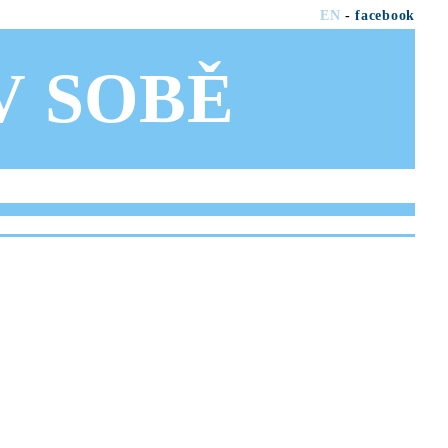
EN
-
facebook
OV SOBĚ